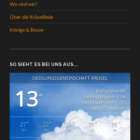
Wo sind wir?
Über die Krüsellinde
Könige & Bosse
SO SIEHT ES BEI UNS AUS...
SIEDLUNGSGEMEINSCHAFT KRÜSEL
13
Mäßig bewölkt
°
Luftfeuchtigkeit: 65%
Windstärke: 1m/s SSO
MAX 32 • MIN 13
°
°
°
°
°
27
22
26
31
35
MO
DIE
MI
DO
FR