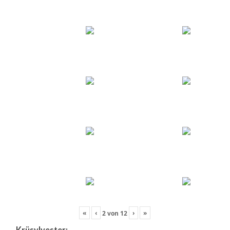
«
‹
›
»
2
von
12
Krüsylvester: