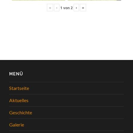
«
‹
›
»
1
von
2
MENÜ
Startseite
Aktuelles
Geschichte
Galerie