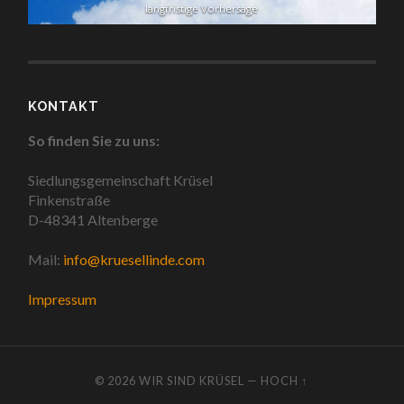
langfristige Vorhersage
KONTAKT
So finden Sie zu uns:
Siedlungsgemeinschaft Krüsel
Finkenstraße
D-48341 Altenberge
Mail:
info@kruesellinde.com
Impressum
© 2026
WIR SIND KRÜSEL
—
HOCH ↑