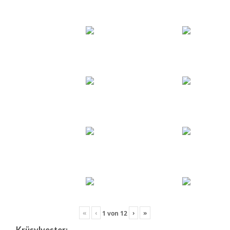
«
‹
›
»
1
von
12
Krüsylvester: