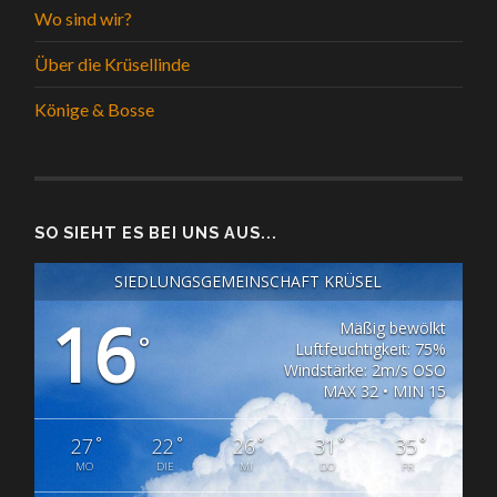
Wo sind wir?
Über die Krüsellinde
Könige & Bosse
SO SIEHT ES BEI UNS AUS...
SIEDLUNGSGEMEINSCHAFT KRÜSEL
16
Mäßig bewölkt
°
Luftfeuchtigkeit: 75%
Windstärke: 2m/s OSO
MAX 32 • MIN 15
°
°
°
°
°
27
22
26
31
35
MO
DIE
MI
DO
FR