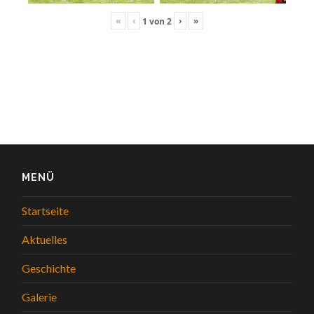
«
‹
›
»
1
von
2
MENÜ
Startseite
Aktuelles
Geschichte
Galerie