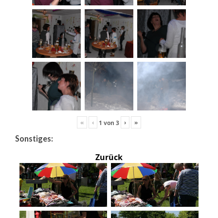
«
‹
›
»
1
von
3
Sonstiges:
Zurück