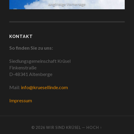
langfristige Vorhersage
KONTAKT
So finden Sie zu uns:
Siedlungsgemeinschaft Krüsel
Finkenstraße
D-48341 Altenberge
Mail:
info@kruesellinde.com
Impressum
© 2026
WIR SIND KRÜSEL
—
HOCH ↑