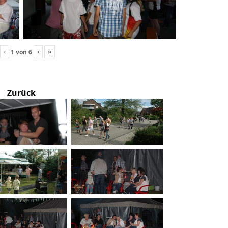
‹
›
»
1
von
6
Zurück