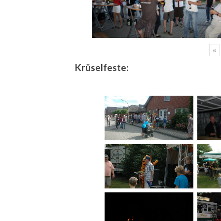
«
Krüselfeste: