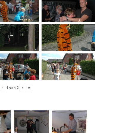
‹
›
»
1
von
2