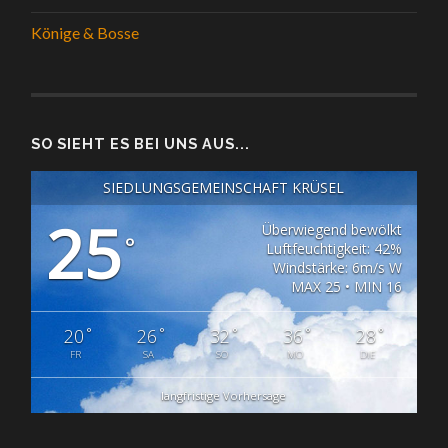
Könige & Bosse
SO SIEHT ES BEI UNS AUS...
SIEDLUNGSGEMEINSCHAFT KRÜSEL
25
Überwiegend bewölkt
°
Luftfeuchtigkeit: 42%
Windstärke: 6m/s W
MAX 25 • MIN 16
°
°
°
°
°
20
26
32
36
28
FR
SA
SO
MO
DIE
langfristige Vorhersage