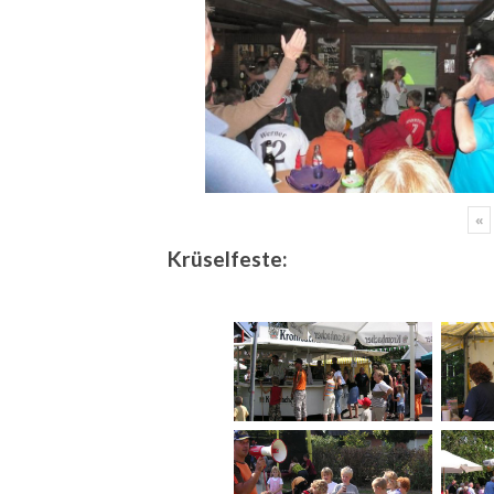
«
Krüselfeste: