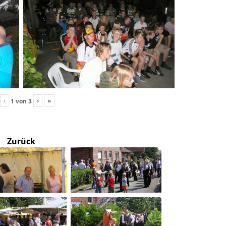
‹
›
»
1
von
3
Zurück