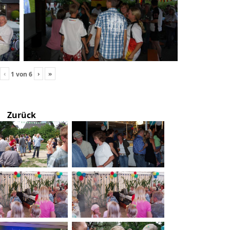
‹
›
»
1
von
6
Zurück