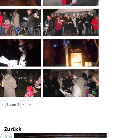
‹
›
»
1
von
2
Zurück