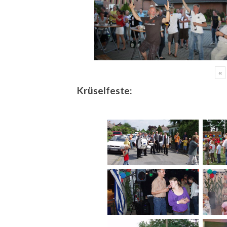
«
Krüselfeste: