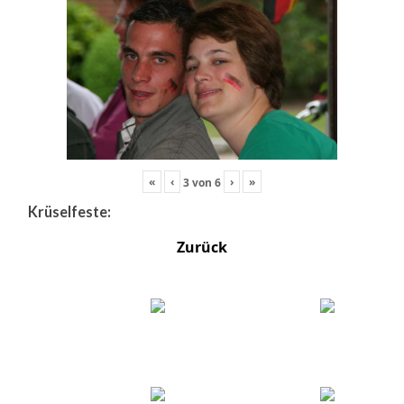
«
‹
›
»
3
von
6
Krüselfeste:
Zurück