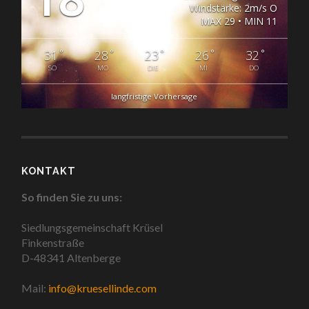
Windstärke: 2m/s O
MAX 29 • MIN 11
°
°
°
°
°
31
28
23
26
32
SO
MO
DIE
MI
DO
langfristige Vorhersage
KONTAKT
So finden Sie zu uns:
Siedlungsgemeinschaft Krüsel
Finkenstraße
D-48341 Altenberge
Mail:
info@kruesellinde.com