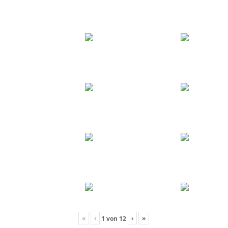
«
‹
›
»
1
von
12