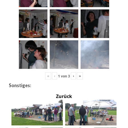
«
‹
›
»
1
von
3
Sonstiges:
Zurück