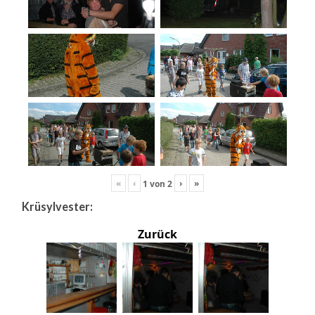
«
‹
›
»
1
von
2
Krüsylvester:
Zurück