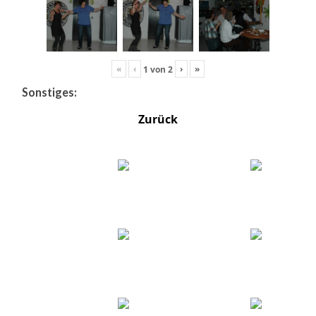
«
‹
›
»
1
von
2
Sonstiges:
Zurück