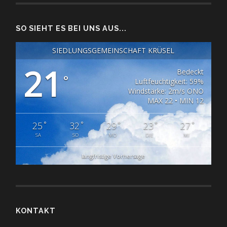
SO SIEHT ES BEI UNS AUS...
SIEDLUNGSGEMEINSCHAFT KRÜSEL
21
Bedeckt
°
Luftfeuchtigkeit: 59%
Windstärke: 2m/s ONO
MAX 22 • MIN 12
°
°
°
°
°
25
32
29
23
27
SA
SO
MO
DIE
MI
langfristige Vorhersage
KONTAKT