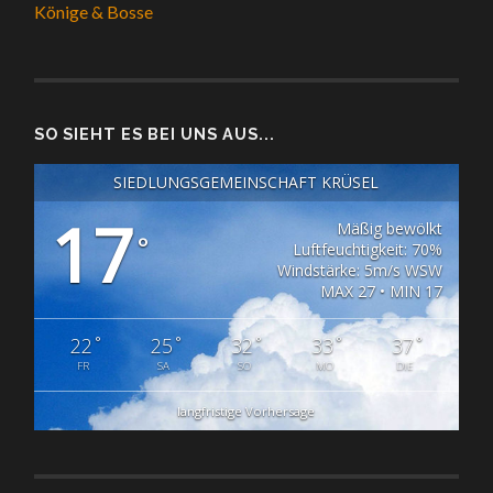
Könige & Bosse
SO SIEHT ES BEI UNS AUS...
SIEDLUNGSGEMEINSCHAFT KRÜSEL
17
Mäßig bewölkt
°
Luftfeuchtigkeit: 70%
Windstärke: 5m/s WSW
MAX 27 • MIN 17
°
°
°
°
°
22
25
32
33
37
FR
SA
SO
MO
DIE
langfristige Vorhersage