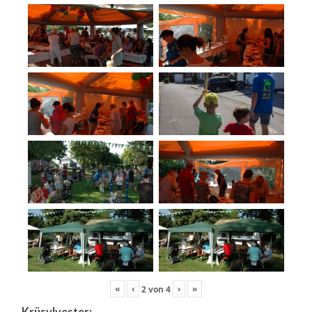
«
‹
›
»
2
von
4
Krüsylvester: