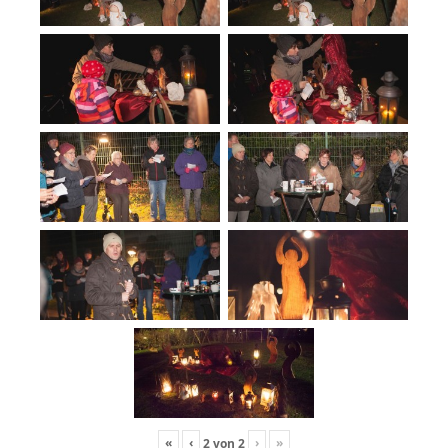
«
‹
›
»
2
von
2