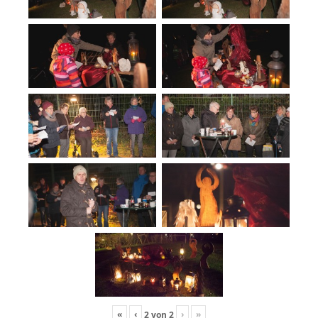
«
‹
›
»
2
von
2