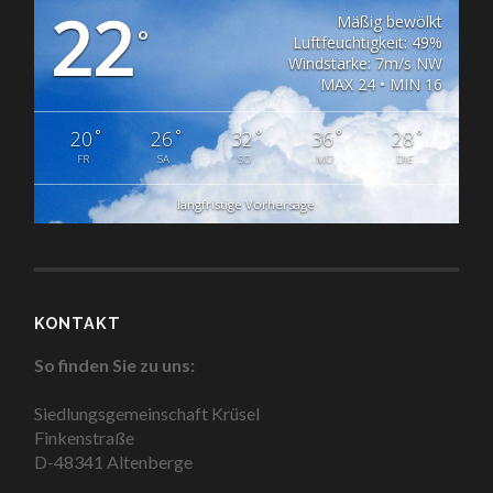
22
Mäßig bewölkt
°
Luftfeuchtigkeit: 49%
Windstärke: 7m/s NW
MAX 24 • MIN 16
°
°
°
°
°
20
26
32
36
28
FR
SA
SO
MO
DIE
langfristige Vorhersage
KONTAKT
So finden Sie zu uns:
Siedlungsgemeinschaft Krüsel
Finkenstraße
D-48341 Altenberge