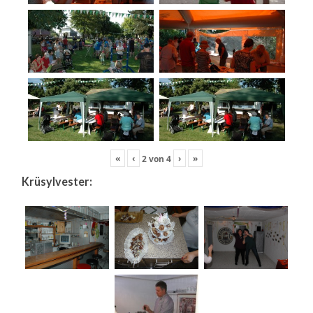
«
‹
›
»
2
von
4
Krüsylvester: