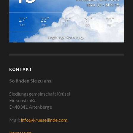
MAX 32 • MIN 15
°
°
°
°
°
27
22
26
31
35
MO
DIE
MI
DO
FR
langfristige Vorhersage
KONTAKT
So finden Sie zu uns:
Siedlungsgemeinschaft Krüsel
Finkenstraße
D-48341 Altenberge
Mail:
info@kruesellinde.com
Impressum