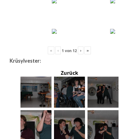
«
‹
›
»
1
von
12
Krüsylvester:
Zurück