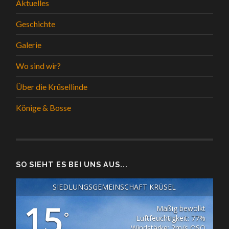
Aktuelles
Geschichte
Galerie
Wo sind wir?
Über die Krüsellinde
Könige & Bosse
SO SIEHT ES BEI UNS AUS...
SIEDLUNGSGEMEINSCHAFT KRÜSEL
15
Mäßig bewölkt
°
Luftfeuchtigkeit: 77%
Windstärke: 2m/s OSO