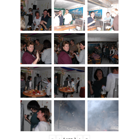
«
‹
›
»
1
von
3