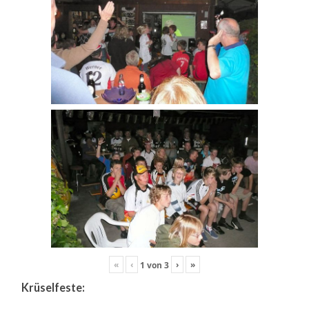
«
‹
›
»
1
von
3
Krüselfeste: