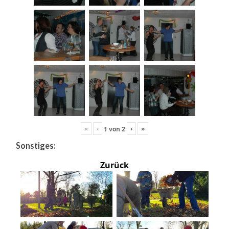
«
‹
›
»
1
von
2
Sonstiges:
Zurück