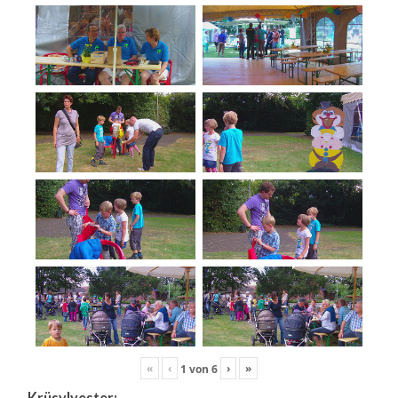
«
‹
›
»
1
von
6
Krüsylvester: