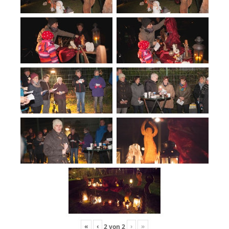
«
‹
›
»
2
von
2