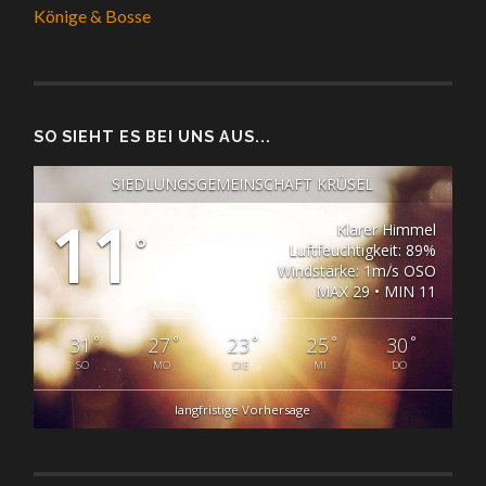
Könige & Bosse
SO SIEHT ES BEI UNS AUS...
SIEDLUNGSGEMEINSCHAFT KRÜSEL
11
Klarer Himmel
°
Luftfeuchtigkeit: 89%
Windstärke: 1m/s OSO
MAX 29 • MIN 11
°
°
°
°
°
31
27
23
25
30
SO
MO
DIE
MI
DO
langfristige Vorhersage