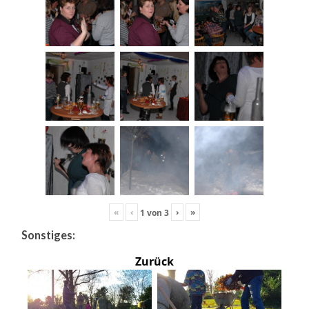
«
‹
›
»
1
von
3
Sonstiges:
Zurück