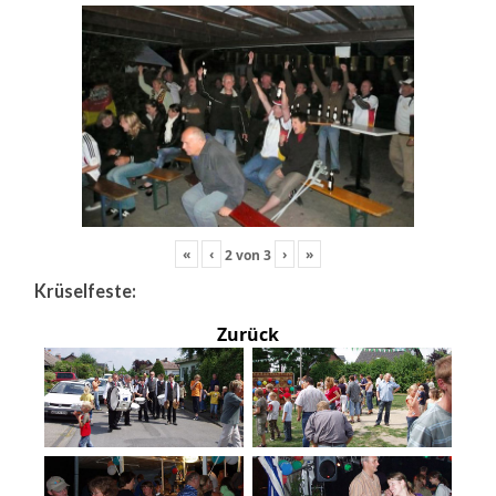
«
‹
›
»
2
von
3
Krüselfeste:
Zurück