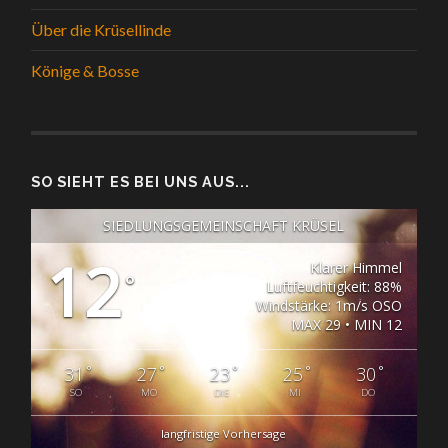
Über die Krüsellinde
Könige & Bosse
SO SIEHT ES BEI UNS AUS...
SIEDLUNGSGEMEINSCHAFT KRÜSEL
12
Klarer Himmel
°
Luftfeuchtigkeit: 88%
Windstärke: 1m/s OSO
MAX 29 • MIN 12
°
°
°
°
°
31
27
23
25
30
SO
MO
DIE
MI
DO
langfristige Vorhersage