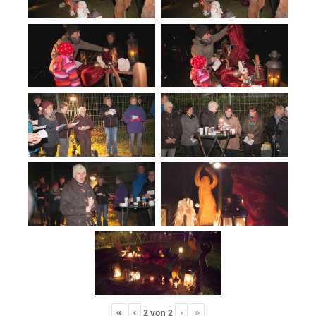
«
‹
›
»
2
von
2