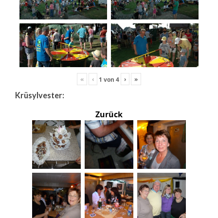
«
‹
›
»
1
von
4
Krüsylvester:
Zurück