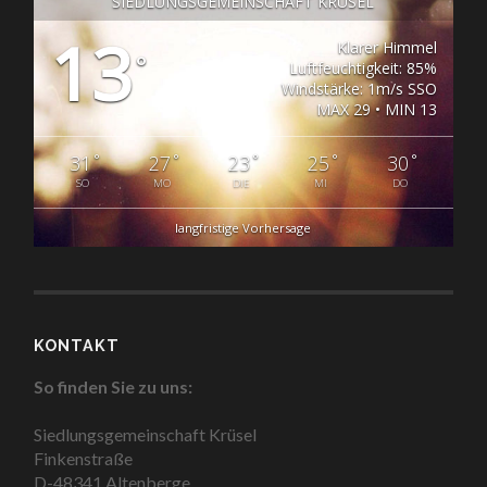
SIEDLUNGSGEMEINSCHAFT KRÜSEL
13
Klarer Himmel
°
Luftfeuchtigkeit: 85%
Windstärke: 1m/s SSO
MAX 29 • MIN 13
°
°
°
°
°
31
27
23
25
30
SO
MO
DIE
MI
DO
langfristige Vorhersage
KONTAKT
So finden Sie zu uns:
Siedlungsgemeinschaft Krüsel
Finkenstraße
D-48341 Altenberge