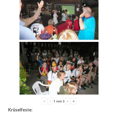
«
‹
›
»
1
von
3
Krüselfeste: