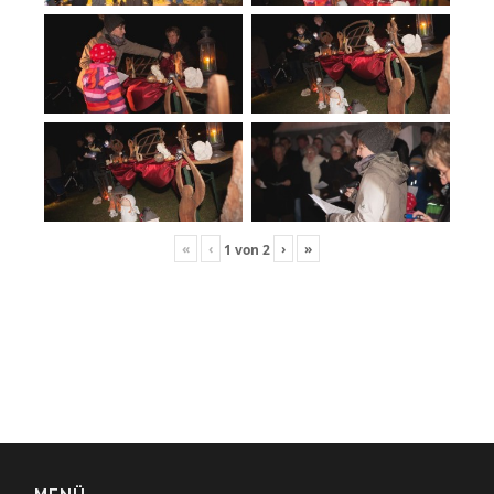
«
‹
›
»
1
von
2