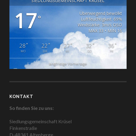
SIEDLUNGSGEMEINSCHAFT KRÜSEL
17
Überwiegend bewölkt
°
Luftfeuchtigkeit: 69%
Windstärke: 3m/s OSO
MAX 33 • MIN 16
°
°
°
°
°
28
22
27
32
36
MO
DIE
MI
DO
FR
langfristige Vorhersage
KONTAKT
So finden Sie zu uns:
Siedlungsgemeinschaft Krüsel
Finkenstraße
D-48341 Altenberge