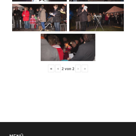
«
‹
›
»
2
von
2