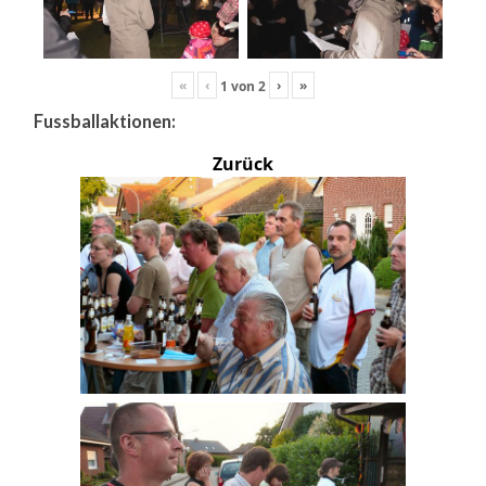
«
‹
›
»
1
von
2
Fussballaktionen:
Zurück