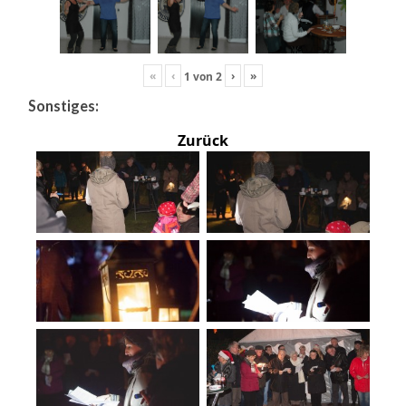
«
‹
›
»
1
von
2
Sonstiges:
Zurück