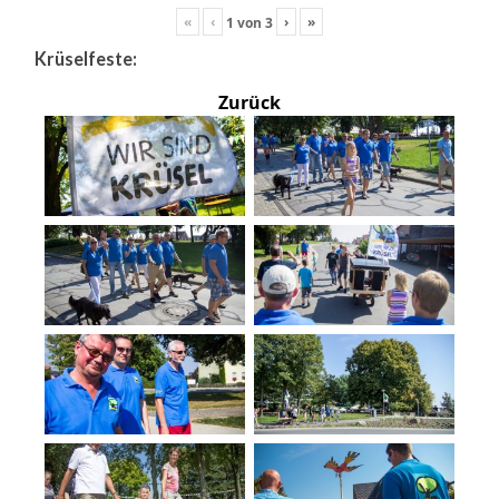
«
‹
›
»
1
von
3
Krüselfeste:
Zurück