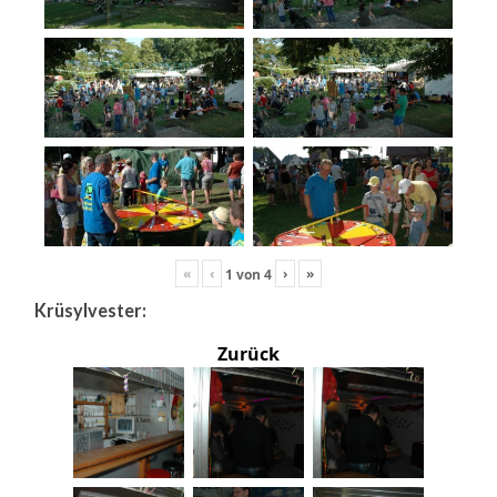
«
‹
›
»
1
von
4
Krüsylvester:
Zurück