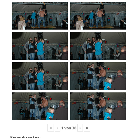
«
‹
›
»
1
von
36
Krüsylvester: