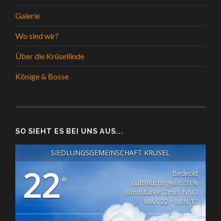
Galerie
Wo sind wir?
Über die Krüsellinde
Könige & Bosse
SO SIEHT ES BEI UNS AUS...
SIEDLUNGSGEMEINSCHAFT KRÜSEL
22
Bedeckt
°
Luftfeuchtigkeit: 51%
Windstärke: 2m/s NNO
MAX 22 • MIN 12