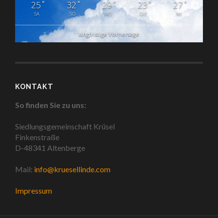
°
°
°
°
°
25
32
29
23
27
SA
SO
MO
DIE
MI
langfristige Vorhersage
KONTAKT
So finden Sie zu uns:
Siedlungsgemeinschaft Krüsel
Finkenstraße
D-48341 Altenberge
Mail:
info@kruesellinde.com
Impressum