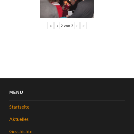
«
‹
›
»
2
von
2
MENÜ
Startseite
Aktuelles
Geschichte