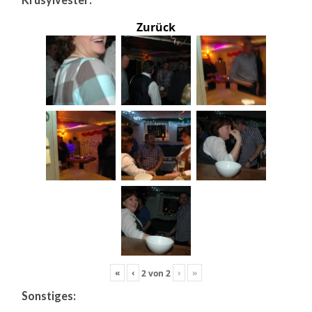
Zurück
«
‹
›
»
2
von
2
Sonstiges: